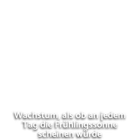
Wachstum, als ob an jedem
Tag die Frühlingssonne
scheinen würde